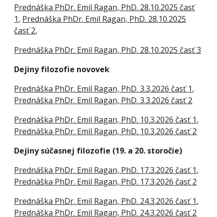
Prednáška PhDr. Emil Ragan, PhD. 2
8
.10.2025 časť
1
,
Prednáška PhDr. Emil Ragan, PhD. 2
8
.10.2025
časť
2
,
Prednáška PhDr. Emil Ragan, PhD. 2
8
.10.2025 časť
3
Dejiny filozofie novovek
Prednáška PhDr. Emil Ragan, PhD. 3.3.2026 časť 1
,
Prednáška PhDr. Emil Ragan, PhD. 3.3.2026 časť 2
Prednáška PhDr. Emil Ragan, PhD.
10
.3.2026 časť 1
,
Prednáška PhDr. Emil Ragan, PhD.
10
.3.2026 časť 2
Dejiny súčasnej filozofie (19. a 20. storočie)
Prednáška PhDr. Emil Ragan, PhD. 1
7
.3.2026 časť 1
,
Prednáška PhDr. Emil Ragan, PhD. 1
7
.3.2026 časť 2
Prednáška PhDr. Emil Ragan, PhD.
24
.3.2026 časť 1
,
Prednáška PhDr. Emil Ragan, PhD.
24
.3.2026 časť 2