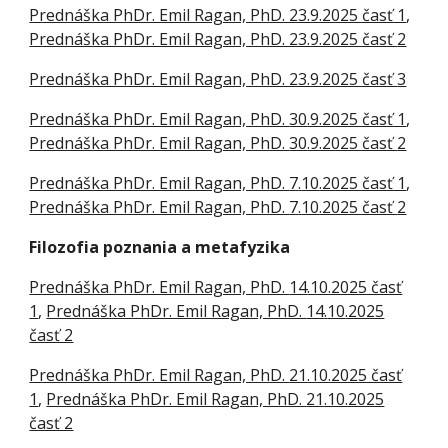
Prednáška PhDr. Emil Ragan, PhD. 23.9.2025 časť 1
,
Prednáška PhDr. Emil Ragan, PhD. 23.9.2025 časť
2
Prednáška PhDr. Emil Ragan, PhD. 23.9.2025 časť
3
Prednáška PhDr. Emil Ragan, PhD.
30
.9.2025 časť 1
,
Prednáška PhDr. Emil Ragan, PhD.
30
.9.2025 časť
2
Prednáška PhDr. Emil Ragan, PhD.
7
.
10
.2025 časť 1
,
Prednáška PhDr. Emil Ragan, PhD.
7
.
10
.2025 časť
2
Filozofia poznania a metafyzika
Prednáška PhDr. Emil Ragan, PhD.
14
.10.2025 časť
1
,
Prednáška PhDr. Emil Ragan, PhD.
14
.
10
.2025
časť 2
Prednáška PhDr. Emil Ragan, PhD.
21
.10.2025 časť
1
,
Prednáška PhDr. Emil Ragan, PhD.
21
.10.2025
časť 2