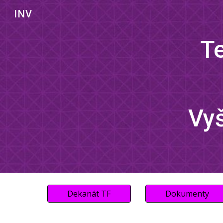
INV
Sk
Te
Vyš
Dekanát TF
Dokumenty