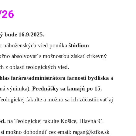
/26
rý bude 16.9.2025.
itút náboženských vied ponúka
štúdium
ožno absolvovať s možnosťou získať cirkevný
ch z oblastí teologických vied.
hlas farára/administrátora farnosti bydliska
a
ožná výnimka).
Prednášky sa konajú po 15.
eologickej fakulte a možno sa ich zúčastňovať aj
od.
na Teologickej fakulte Košice, Hlavná 91
s si možno dohodnúť cez email: ragan@ktfke.sk