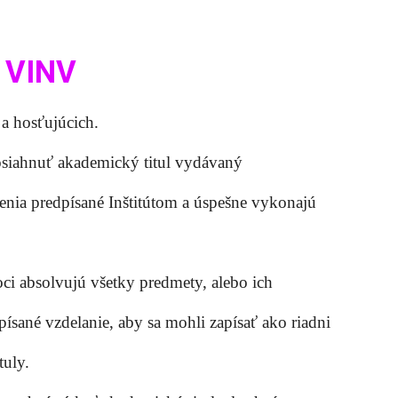
 VINV
 a hosťujúcich.
dosiahnuť akademický titul vydávaný
čenia predpísané Inštitútom a úspešne vykonajú
hoci absolvujú všetky predmety, alebo ich
ísané vzdelanie, aby sa mohli zapísať ako riadni
tuly.