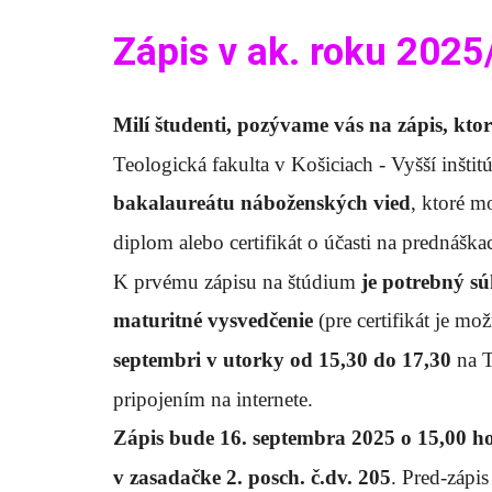
Zápis v ak. roku 2025
Milí študenti, pozývame vás na zápis, kto
Teologická fakulta v Košiciach - Vyšší inšt
bakalaureátu náboženských vied
, ktoré m
diplom alebo certifikát o účasti na prednáška
K prvému zápisu na štúdium
je potrebný sú
maturitné vysvedčenie
(pre certifikát je m
septembri v utorky od 15,30 do 17,30
na T
pripojením na internete.
Zápis bude 16. septembra 2025 o 15,00 h
v zasadačke 2. posch. č.dv. 205
. Pred-zápi