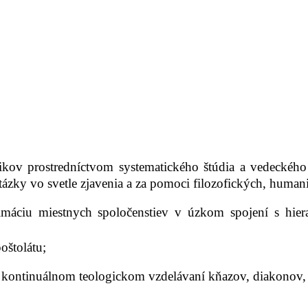
ikov prostredníctvom systematického štúdia a vedeckého
ázky vo svetle zjavenia a za pomoci filozofických, human
máciu miestnych spoločenstiev v úzkom spojení s hierarc
oštolátu;
i kontinuálnom teologickom vzdelávaní kňazov, diakonov, 