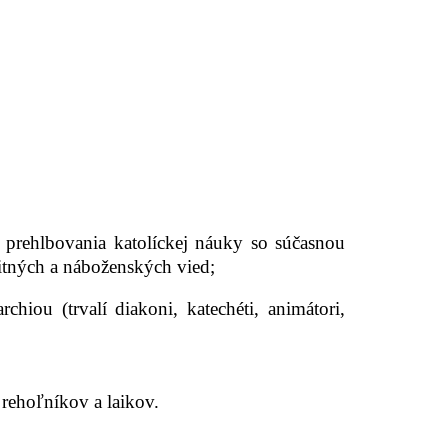
 prehlbovania katolíckej náuky so súčasnou
itných a náboženských vied;
hiou (trvalí diakoni, katechéti, animátori,
rehoľníkov a laikov.