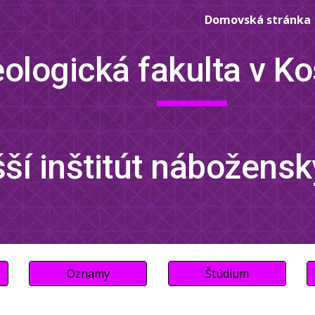
Domovská stránka
ip to main content
Skip to navigat
ologická fakulta v Ko
ší inštitút nábožensk
Oznamy
Štúdium